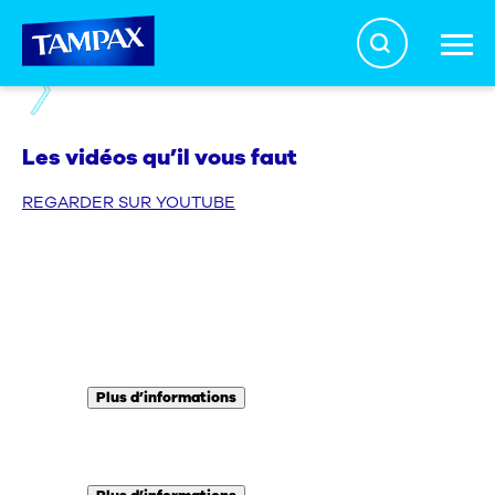
Search
Nos produits
Les vidéos qu’il vous faut
REGARDER SUR YOUTUBE
Mettre un tampon
En savoir plus
Promesse Sécurité
TOUS LES PRODUITS
Plus d’informations
FAQ Règles
METTRE UN TAMPON