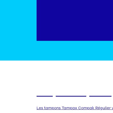
Nos produits
Tampax Compak Rég
Les tampons Tampax Compak Régulier vous 