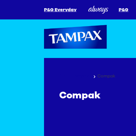
P&G Everyday
P&G
Tampax
Compak
Compak