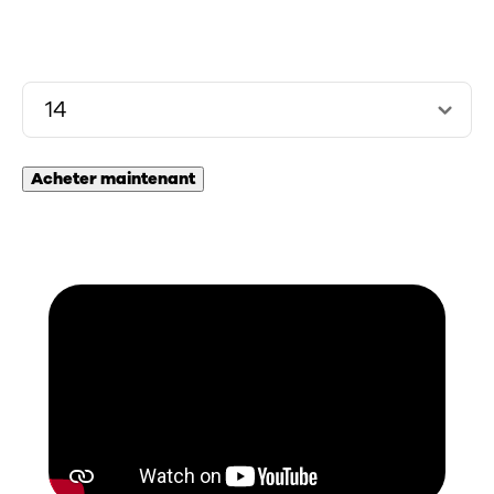
fabriqué en coton 100 % biologique. De plus, ils sont les
meilleurs tampons de la gamme Tampax pour le
confort et la protection.
Acheter maintenant
Acheter maintenant
En savoir plus