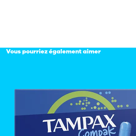
Tresse anti-fuites LeakGuard
allongée
aide à éviter les fuites
Vous pourriez également aimer