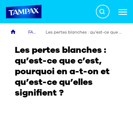
Search
FAQ Règles
Les pertes blanches : qu’est-ce que c’est, pourquoi en a-t-on et qu’est-ce qu’elles signifient ?
Nos produits
Les pertes blanches :
qu’est-ce que c’est,
Mettre un tampon
pourquoi en a-t-on et
qu’est-ce qu’elles
Promesse Sécurité
signifient ?
FAQ Règles