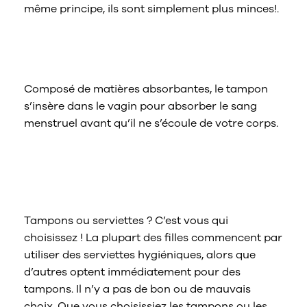
même principe, ils sont simplement plus minces!.
Qu’en est-il des tampons maintenant
?
Composé de matières absorbantes, le tampon
s’insère dans le vagin pour absorber le sang
menstruel avant qu’il ne s’écoule de votre corps.
Devrais-je utiliser des tampons ou
des serviettes hygiéniques pour mes
premières règles ?
Tampons ou serviettes ? C’est vous qui
choisissez ! La plupart des filles commencent par
utiliser des serviettes hygiéniques, alors que
d’autres optent immédiatement pour des
tampons. Il n’y a pas de bon ou de mauvais
choix. Que vous choisissiez les tampons ou les