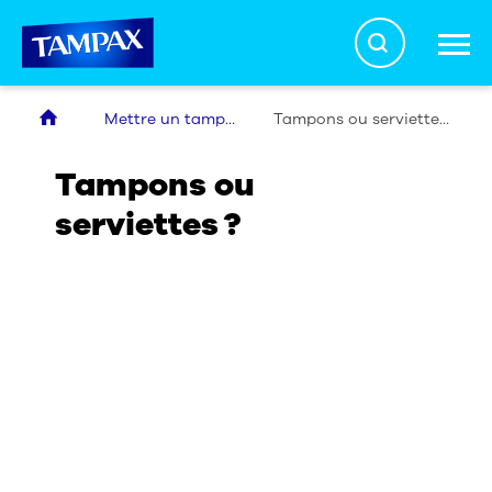
Search
Mettre un tampon
Tampons ou serviettes ?
Nos produits
Tampons ou
serviettes ?
Mettre un tampon
Promesse Sécurité
FAQ Règles