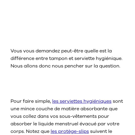
Nous contacter
Sélectionnez un pays/une région
Quelle est la différence entre tampon
et serviette hygiénique ?
Vous vous demandez peut-être quelle est la
différence entre tampon et serviette hygiénique.
Nous allons donc nous pencher sur la question.
Qu’en est-il des serviettes
hygiéniques ?
Pour faire simple,
les serviettes hygiéniques
sont
une mince couche de matière absorbante que
vous collez dans vos sous-vêtements pour
absorber le liquide menstruel évacué par votre
corps. Notez que
les protège-slips
suivent le