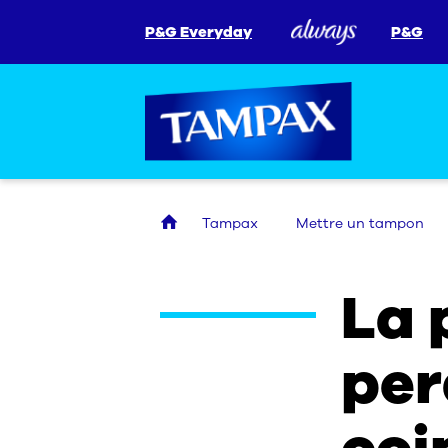
P&G Everyday
P&G
Tampax
Mettre un tampon
La 
per