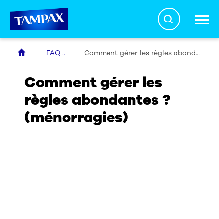
Search
FAQ Règles
Comment gérer les règles abondantes ? (ménorragies)
Nos produits
Comment gérer les
règles abondantes ?
Mettre un tampon
(ménorragies)
Promesse Sécurité
FAQ Règles