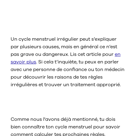
Qu’en est-il si mon cycle menstruel
est sensiblement différent de la
moyenne ?
Un cycle menstruel irrégulier peut s’expliquer
par plusieurs causes, mais en général ce n’est
pas grave ou dangereux. Lis cet article pour
en
savoir plus
. Si cela t’inquiète, tu peux en parler
avec une personne de confiance ou ton médecin
pour découvrir les raisons de tes règles
irrégulières et trouver un traitement approprié.
Quelles sont les phases du cycle
menstruel ?
Comme nous l'avons déjà mentionné, tu dois
bien connaître ton cycle menstruel pour savoir
comment calculer tes prochaines règles.